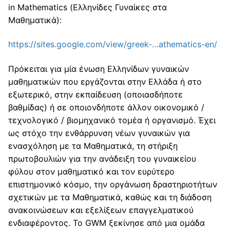
Επιστημονικός Εξοπλισμός
Actions
in Mathematics (Ελληνίδες Γυναίκες στα
Μαθηματικά):
4th Twoday Conference of the Laboratory of
Team
Applied Mathematics
https://sites.google.com/view/greek-…athematics-en/
Χρήσιμοι Σύνδεσμοι
5η Διημερίδα του Εργαστηρίου Εφαρμοσμένων
Πρόκειται για μία ένωση Ελληνίδων γυναικών
Contact
Μαθηματικών
μαθηματικών που εργάζονται στην Ελλάδα ή στο
εξωτερικό, στην εκπαίδευση (οποιασδήποτε
6η Διημερίδα του Εργαστηρίου Εφαρμοσμένων
βαθμίδας) ή σε οποιονδήποτε άλλον οικονομικό /
Μαθηματικών
τεχνολογικό / βιομηχανικό τομέα ή οργανισμό. Έχει
7η Διημερίδα του Εργαστηρίου Εφαρμοσμένων
ως στόχο την ενθάρρυνση νέων γυναικών για
Μαθηματικών
ενασχόληση με τα Μαθηματικά, τη στήριξη
πρωτοβουλιών για την ανάδειξη του γυναικείου
φύλου στον μαθηματικό και τον ευρύτερο
επιστημονικό κόσμο, την οργάνωση δραστηριοτήτων
σχετικών με τα Μαθηματικά, καθώς και τη διάδοση
ανακοινώσεων και εξελίξεων επαγγελματικού
ενδιαφέροντος. Το GWM ξεκίνησε από μια ομάδα